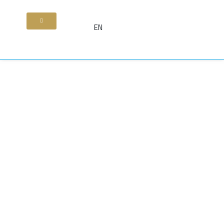
خطي
لى
EN
لمحتوى